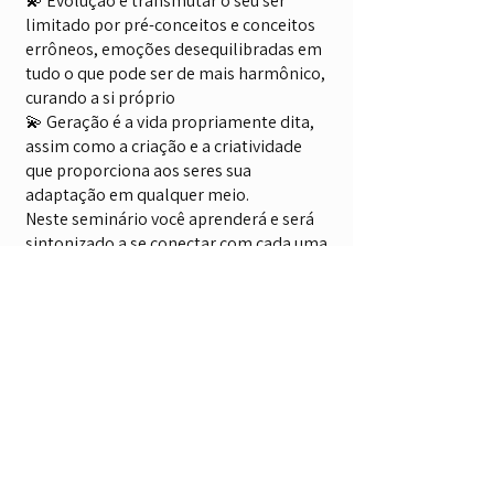
💫 Evolução é transmutar o seu ser
limitado por pré-conceitos e conceitos
errôneos, emoções desequilibradas em
tudo o que pode ser de mais harmônico,
curando a si próprio
💫 Geração é a vida propriamente dita,
assim como a criação e a criatividade
que proporciona aos seres sua
adaptação em qualquer meio.
Neste seminário você aprenderá e será
sintonizado a se conectar com cada uma
dessas Divindades, seus ritos, banhos,
orações e muito mais.
Aprenda, Visite e Contate
Endereço
Rua Rui Barbosa, 144