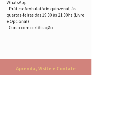
WhatsApp.
- Prática: Ambulatório quinzenal, às
quartas-feiras das 19:30 às 21:30hs (Livre
e Opcional)
- Curso com certificação
Aprenda, Visite e Contate
Endereço
Rua Rui Barbosa, 144
Vila Gilda, Santo André/SP
09190-370
Contato: